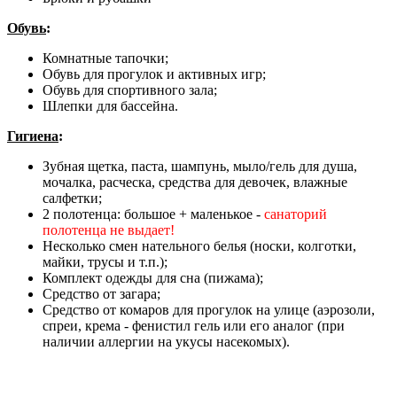
Обувь
:
Комнатные тапочки;
Обувь для прогулок и активных игр;
Обувь для спортивного зала;
Шлепки для бассейна.
Гигиена
:
Зубная щетка, паста, шампунь, мыло/гель для душа,
мочалка, расческа, средства для девочек, влажные
салфетки;
2 полотенца: большое + маленькое -
санаторий
полотенца не выдает!
Несколько смен нательного белья (носки, колготки,
майки, трусы и т.п.);
Комплект одежды для сна (пижама);
Средство от загара;
Средство от комаров для прогулок на улице (аэрозоли,
спреи, крема - фенистил гель или его аналог (при
наличии аллергии на укусы насекомых).