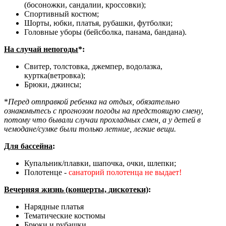
(босоножки, сандалии, кроссовки);
Спортивный костюм;
Шорты, юбки, платья, рубашки, футболки;
Головные уборы (бейсболка, панама, бандана).
На случай непогоды
*:
Свитер, толстовка, джемпер, водолазка,
куртка(ветровка);
Брюки, джинсы;
*
Перед отправкой ребенка на отдых, обязательно
ознакомьтесь с прогнозом погоды на предстоящую смену,
потому что бывали случаи прохладных смен, а у детей в
чемодане/сумке были только летние, легкие вещи.
Для бассейна
:
Купальник/плавки, шапочка, очки, шлепки;
Полотенце -
санаторий полотенца не выдает!
Вечерняя жизнь (концерты, дискотеки)
:
Нарядные платья
Тематические костюмы
Брюки и рубашки